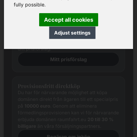
Prisförslag
fully possible.
Vi försöker alltid fastställa ett rättvist
marknadspris för varje domän genom
Accept all cookies
omfattande undersökningar.
Trots detta skiljer sig de intresserade
Adjust settings
parternas prisförväntningar ofta från
säljarens. I detta fall erbjuder vi dig att ge oss
ditt prisförslag.
Mitt prisförslag
Provisionsfritt direktköp
Du har för närvarande möjlighet att köpa
domänen direkt från ägaren till ett specialpris
på
10000 euro
. Genom att eliminera
förmedlingsprovisionen kan vi för närvarande
erbjuda domänen raumfahrt.eu
20 till 30 %
billigare
än våra försäljningspartners.
Begäran om inköp