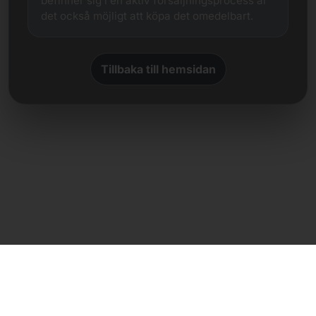
befinner sig i en aktiv försäljningsprocess är
det också möjligt att köpa det omedelbart.
Tillbaka till hemsidan
Direkt kontakt
Frank Heilmann