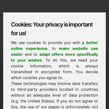
Cookies: Your privacy is important
for us!
We use cookies to provide you with a
better
online experience
, to
make website use
Domaininformation
easier
and to
adapt offers more specifically
to your wishes
. To do this, we need your
Domaininformation | Svenska
cookie information, which is always
transmitted in encrypted form. You decide
Specialpris: 10.000,00 Euro (exkl. moms)
which cookies you agree to.
These technologies may involve data transfers
NY
Attraktiva domänalternativ direkt på Find-Your-Domain.eu
to third-party providers located in countries
upptäck ->
without an adequate level of data protection
(e.g. the United States). If you do not agree to
this, the use of our pages is unfortunately not