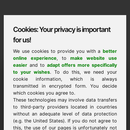
Cookies: Your privacy is important
for us!
We use cookies to provide you with a
better
online experience
, to
make website use
Domaininformation
easier
and to
adapt offers more specifically
to your wishes
. To do this, we need your
Domaininformation | Malti
cookie information, which is always
transmitted in encrypted form. You decide
Prezz specjali: 10.000,00 Euro (minghajr
VAT)
which cookies you agree to.
These technologies may involve data transfers
ĠDID
to third-party providers located in countries
Skopri aktar domini attraenti fuq Find-Your-Domain.eu
without an adequate level of data protection
skopri ->
(e.g. the United States). If you do not agree to
this, the use of our pages is unfortunately not