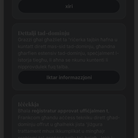
xiri
Dettalji tad-dominju
Grazzi għal għażliet ta 'riċerka tajbin ħafna u
kuntatt dirett mas-sid tad-dominju, għandna
għarfien estensiv tad-dominju, speċjalment l-
istorja tiegħu, li aħna se nkunu kuntenti li
nipprovdulek fuq talba.
Iktar informazzjoni
Iċċekkja
Bħala
reġistratur approvat uffiċjalmen
t
,
Frankcom għandu aċċess tekniku dirett għad-
dominju offrut u għalhekk jista 'jiżgura
trattament mhux ikkumplikat u mingħajr
problemi tal-proċess kollu tal-bejgħ. Jekk l-