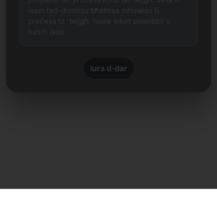
isem tad-dominju bħalissa mhuwiex fi
proċess ta 'bejgħ, huwa wkoll possibbli li
tixtrih issa.
lura d-dar