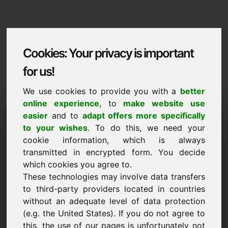
Cookies: Your privacy is important
for us!
We use cookies to provide you with a
better
online experience
, to
make website use
Domaininformation
easier
and to
adapt offers more specifically
to your wishes
. To do this, we need your
Domaininformation | Francais
cookie information, which is always
transmitted in encrypted form. You decide
Prix preferentiel : 10.000,00 Euro (hors TVA)
which cookies you agree to.
NOUVEAU
These technologies may involve data transfers
Une sélection d'autres domaines sur Find-Your-Domain.eu
to third-party providers located in countries
découvrir maintenant ->
without an adequate level of data protection
(e.g. the United States). If you do not agree to
this, the use of our pages is unfortunately not