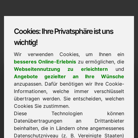
Cookies: Ihre Privatsphäre ist uns
wichtig!
Wir verwenden Cookies, um Ihnen ein
besseres Online-Erlebnis
zu ermöglichen, die
raumfahrt.eu
Webseitennutzung zu erleichtern
und
Angebote gezielter an Ihre Wünsche
Domaininformation | Deutsch
anzupassen. Dafür benötigen wir Ihre Cookie-
Informationen, welche immer verschlüsselt
Vorzugspreis: 10.000,00 Euro (exkl. MwSt.)
übertragen werden. Sie entscheiden, welchen
Cookies Sie zustimmen.
NEU
Noch mehr attraktive Domains auf Find-Your-Domain.eu
Diese Technologien können
entdecken ->
Datenübertragungen an Drittanbieter
beinhalten, die in Ländern ohne angemessenes
Datenschutzniveau (z. B. Vereinigte Staaten)